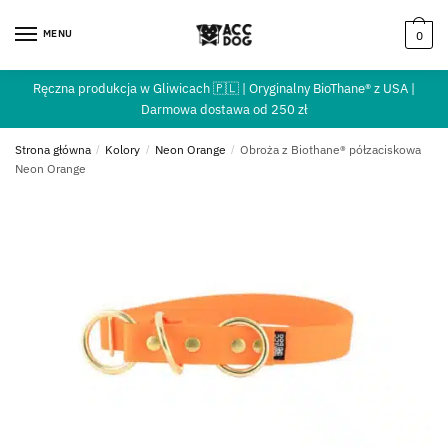
MENU
0
Ręczna produkcja w Gliwicach 🇵🇱 | Oryginalny BioThane® z USA |
Darmowa dostawa od 250 zł
Strona główna
/
Kolory
/
Neon Orange
/
Obroża z Biothane® półzaciskowa
Neon Orange