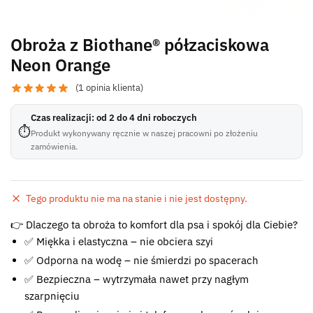
Obroża z Biothane® półzaciskowa
Neon Orange
(
1
opinia klienta)
Czas realizacji: od 2 do 4 dni roboczych
⏱
Produkt wykonywany ręcznie w naszej pracowni po złożeniu
zamówienia.
Tego produktu nie ma na stanie i nie jest dostępny.
Błąd:
👉 Dlaczego ta obroża to komfort dla psa i spokój dla Ciebie?
Brak formularza kontaktowego.
✅ Miękka i elastyczna – nie obciera szyi
✅ Odporna na wodę – nie śmierdzi po spacerach
✅ Bezpieczna – wytrzymała nawet przy nagłym
szarpnięciu