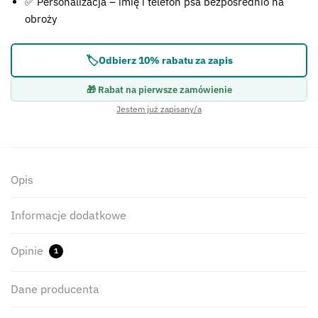
✅ Personalizacja – imię i telefon psa bezpośrednio na
obroży
🏷️
Odbierz 10% rabatu za zapis
🎁 Rabat na pierwsze zamówienie
Jestem już zapisany/a
Opis
Informacje dodatkowe
Opinie
1
Dane producenta