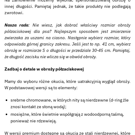
Na zamówienie możemy wykonać spersonalizowaną obrożę o
innej długości. Pamiętaj jednak, że takie produkty nie podlegają
zwrotowi.
Nasza rada
: Nie wiesz, jak dobrać właściwy rozmiar obroży
półzaciskowej dla psa? Najlepszym sposobem jest zmierzenie
zwierzaka za uszami na ciasno. Następnie wybierz rozmiar, który
odpowiada górnej granicy zakresu. Jeśli jest to np. 41 cm, wybierz
obrożę w rozmiarze S o długości w przedziale 30-45 cm. Pamiętaj,
że długość zacisku nie wlicza się w obwód obroży.
Zadbaj o detale w obroży półzaciskowej
Mamy do wyboru różne okucia, które uatrakcyjnią wygląd obroży.
W podstawowej wersji są to elementy:
srebrne chromowane, w których nity są nierdzewne (d-ring źle
znosi kontakt ze słoną wodą);
mosiężne, które świetnie współgrają z wodoodporną taśmą,
ponieważ nie rdzewieją.
W wersji premium dostępne są okucia ze stali nierdzewnej, które