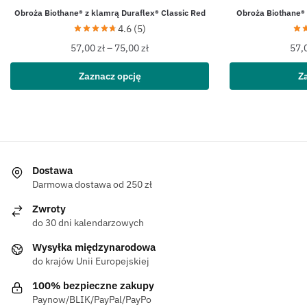
Obroża Biothane® z klamrą Duraflex® Classic Red
Obroża Biothane® 
4.6 (5)
57,00
zł
–
75,00
zł
57,
Zaznacz opcję
Z
Dostawa
Darmowa dostawa od 250 zł
Zwroty
do 30 dni kalendarzowych
Wysyłka międzynarodowa
do krajów Unii Europejskiej
100% bezpieczne zakupy
Paynow/BLIK/PayPal/PayPo