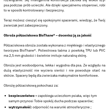
rozwiązanie. Jej inteligentna konstrukcja zaciska się wokół szyi
psa podczas prób ucieczki. Ale dzięki specjalnemu stoperowi, robi
to w sposób kontrolowany i bezpieczny.
Teraz możesz cieszyć się spokojnymi spacerami, wiedząc, że Twój
zwierzak jest zabezpieczony.
Obroża półzaciskowa BioThane® – docenisz ją za jakość
Półzaciskowa obroża została wykonana z miękkiego i elastycznego
tworzywa BioThane®. Poliestrowa taśma z powłoką TPU lub PVC
ma 2,5 mm grubości i świetnie imituje naturalną skórę.
Obroża jest wodoodporna, lekka i wygodna dla psa. Ze względu na
dużą elastyczność nie wyciera sierści i nie powoduje otarć na
skórze. Spacery będą dla zwierzaka maksymalnie komfortowe.
Obrożę półzaciskową pokochasz za:
bezpieczeństwo –
zapobiega ucieczkom psiaka, więc tym
samym przynosi Tobie spokój ducha podczas spacerów;
wytrzymałość:
odporność na warunki atmosferyczne ;