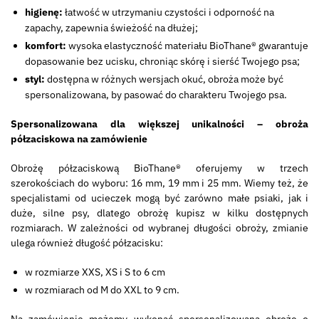
higienę:
łatwość w utrzymaniu czystości i odporność na
zapachy, zapewnia świeżość na dłużej;
komfort:
wysoka elastyczność materiału BioThane® gwarantuje
dopasowanie bez ucisku, chroniąc skórę i sierść Twojego psa;
styl:
dostępna w różnych wersjach okuć, obroża może być
spersonalizowana, by pasować do charakteru Twojego psa.
Spersonalizowana dla większej unikalności – obroża
półzaciskowa na zamówienie
Obrożę półzaciskową BioThane® oferujemy w trzech
szerokościach do wyboru: 16 mm, 19 mm i 25 mm. Wiemy też, że
specjalistami od ucieczek mogą być zarówno małe psiaki, jak i
duże, silne psy, dlatego obrożę kupisz w kilku dostępnych
rozmiarach. W zależności od wybranej długości obroży, zmianie
ulega również długość półzacisku:
w rozmiarze XXS, XS i S to 6 cm
w rozmiarach od M do XXL to 9 cm.