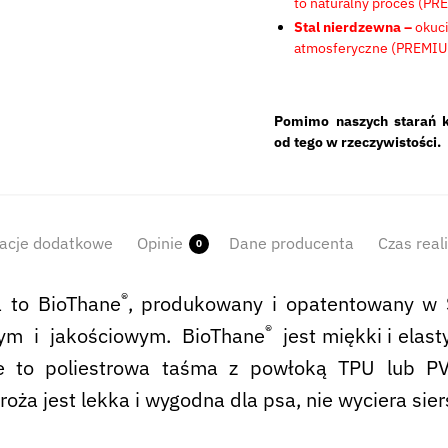
to naturalny proces (PR
Stal nierdzewna –
okuc
atmosferyczne (PREMIUM
Pomimo naszych starań k
od tego w rzeczywistości.
acje dodatkowe
Opinie
Dane producenta
Czas real
0
®
a to BioThane
, produkowany i opatentowany w S
®
wym i jakościowym. BioThane
jest miękki i elast
e to poliestrowa taśma z powłoką TPU lub PVC,
roża jest lekka i wygodna dla psa, nie wyciera sier