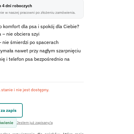
do 4 dni roboczych
ie w naszej pracowni po złożeniu zamówienia.
 komfort dla psa i spokój dla Ciebie?
 – nie obciera szyi
 nie śmierdzi po spacerach
zymała nawet przy nagłym szarpnięciu
ię i telefon psa bezpośrednio na
stanie i nie jest dostępny.
kontaktowego.
za zapis
ówienie
Jestem już zapisany/a