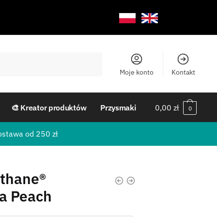
Moje konto
Kontakt
🎨 Kreator produktów
Przysmaki
0,00
zł
0
ostawa od 250 zł
othane®
a Peach