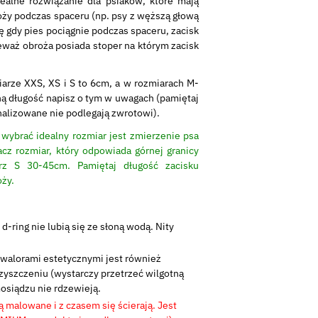
ealne rozwiązanie dla psiaków, które mają
oży podczas spaceru (np. psy z węższą głową
ię gdy pies pociągnie podczas spaceru, zacisk
eważ obroża posiada stoper na którym zacisk
arze XXS, XS i S to 6cm, a w rozmiarach M-
ną długość napisz o tym w uwagach (pamiętaj
nalizowane nie podlegają zwrotowi).
ybrać idealny rozmiar jest zmierzenie psa
cz rozmiar, który odpowiada górnej granicy
rz S 30-45cm. Pamiętaj długość zacisku
oży.
–
d-ring nie lubią się ze słoną wodą. Nity
 walorami estetycznymi jest również
yszczeniu (wystarczy przetrzeć wilgotną
mosiądzu nie rdzewieją.
ą malowane i z czasem się ścierają. Jest