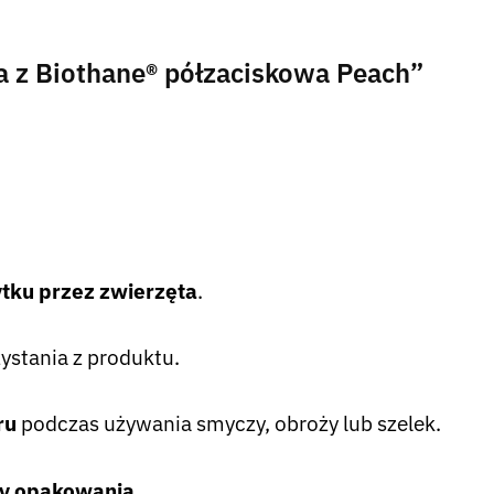
a z Biothane® półzaciskowa Peach”
ytku przez zwierzęta
.
ystania z produktu.
ru
podczas używania smyczy, obroży lub szelek.
ty opakowania
.