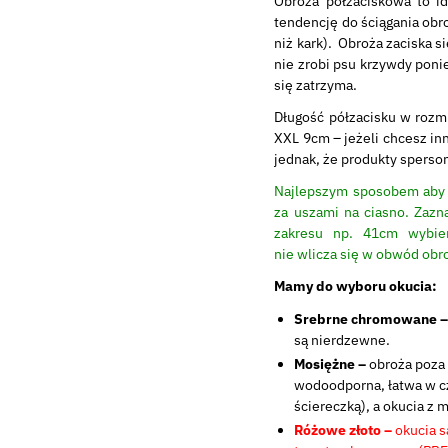
Obroża półzaciskowa to id
tendencję do ściągania obr
niż kark). Obroża zaciska s
nie zrobi psu krzywdy poni
się zatrzyma.
Długość półzacisku w rozmi
XXL 9cm – jeżeli chcesz in
jednak, że produkty sperso
Najlepszym sposobem aby w
za uszami na ciasno. Zazna
zakresu np. 41cm wybie
nie wlicza się w obwód obr
Mamy do wyboru okucia:
Srebrne chromowane 
są nierdzewne.
Mosiężne –
obroża poza
wodoodporna, łatwa w cz
ściereczką), a okucia z 
Różowe złoto –
okucia s