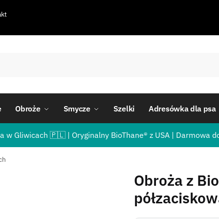
kt
e
Obroże
Smycze
Szelki
Adresówka dla psa
a w Gliwicach 🇵🇱 | Oryginalny BioThane® z USA | Darmowa d
ch
Obroża z Bi
półzaciskow