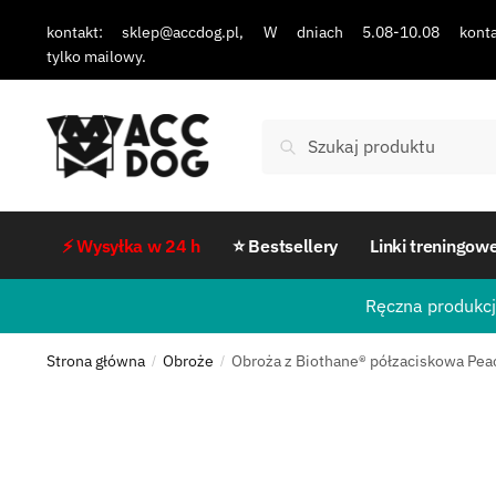
kontakt: sklep@accdog.pl, W dniach 5.08-10.08 konta
tylko mailowy.
Szukaj
⚡ Wysyłka w 24 h
⭐ Bestsellery
Linki treningow
Ręczna produkcj
Strona główna
Obroże
Obroża z Biothane® półzaciskowa Pea
/
/