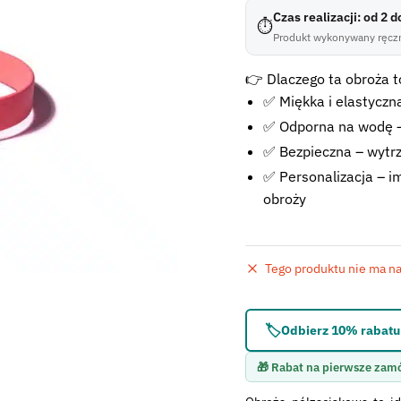
Czas realizacji: od 2 
⏱
Produkt wykonywany ręczn
👉 Dlaczego ta obroża to
✅ Miękka i elastyczna
✅ Odporna na wodę –
✅ Bezpieczna – wytr
✅ Personalizacja – im
obroży
Tego produktu nie ma na 
Błąd:
Brak formularza 
🏷️
Odbierz 10% rabatu 
🎁 Rabat na pierwsze zam