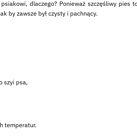
siakowi, dlaczego? Ponieważ szczęśliwy pies to
tak by zawsze był czysty i pachnący.
 szyi psa,
ch temperatur.