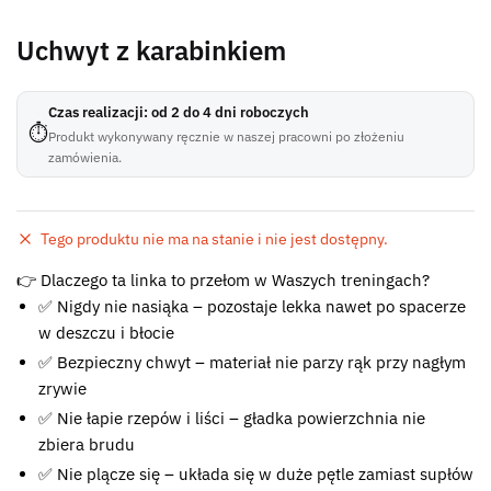
Uchwyt z karabinkiem
Czas realizacji: od 2 do 4 dni roboczych
⏱
Produkt wykonywany ręcznie w naszej pracowni po złożeniu
zamówienia.
Tego produktu nie ma na stanie i nie jest dostępny.
Błąd:
👉 Dlaczego ta linka to przełom w Waszych treningach?
Brak formularza kontaktowego.
✅ Nigdy nie nasiąka – pozostaje lekka nawet po spacerze
w deszczu i błocie
✅ Bezpieczny chwyt – materiał nie parzy rąk przy nagłym
zrywie
✅ Nie łapie rzepów i liści – gładka powierzchnia nie
zbiera brudu
✅ Nie plącze się – układa się w duże pętle zamiast supłów