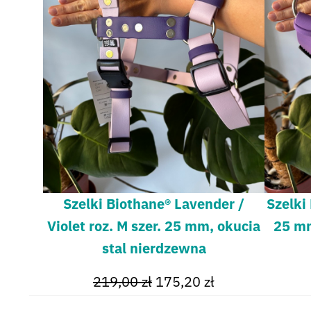
Szelki Biothane® Lavender /
Szelki 
Violet roz. M szer. 25 mm, okucia
25 mm
stal nierdzewna
219,00
zł
175,20
zł