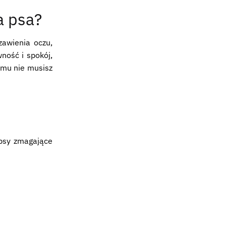
a psa?
zawienia oczu,
ność i spokój,
emu nie musisz
 psy zmagające