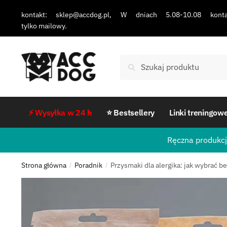
kontakt: sklep@accdog.pl, W dniach 5.08-10.08 konta
tylko mailowy.
Szukaj
⚡ Wysyłka w 24 h
⭐ Bestsellery
Linki treningow
Ręczna produkcj
Strona główna
Poradnik
Przysmaki dla alergika: jak wybrać 
/
/