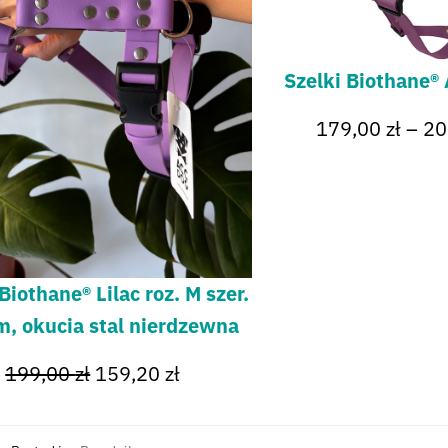
Szelki Biothane®
179,00
zł
–
20
Biothane® Lilac roz. M szer.
, okucia stal nierdzewna
199,00
zł
159,20
zł