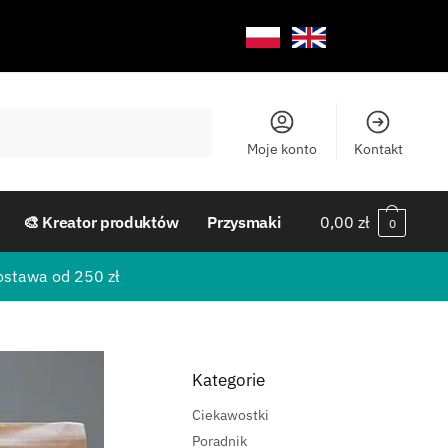
Moje konto
Kontakt
🎨 Kreator produktów
Przysmaki
0,00
zł
0
ostawa od 250 zł
Kategorie
Ciekawostki
Poradnik