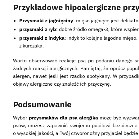
Przykładowe hipoalergiczne przy
Przysmaki z jagnięciny
: mięso jagnięce jest delikat
przysmaki z ryb
: dobre źródło omega-3, które wspiera
przysmaki z indyka
: indyk to kolejne łagodne mięso,
z kurczaka.
Warto obserwować reakcje psa po podaniu danego sm
żadnych reakcji alergicznych. Pamiętaj, że oprócz pop
alergen, nawet jeśli jest rzadko spotykany. W przypad
objawy alergiczne czy znaleźć ich przyczynę.
Podsumowanie
Wybór
przysmaków dla psa alergika
może być wyzwanie
psów, możesz zapewnić swojemu pupilowi bezpieczne 
o wysokiej jakości, a Twój czworonożny przyjaciel będzi