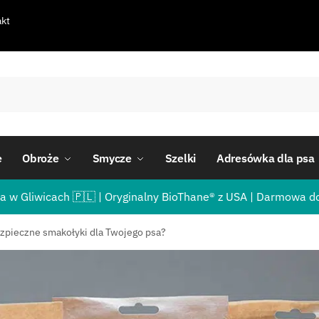
kt
e
Obroże
Smycze
Szelki
Adresówka dla psa
a w Gliwicach 🇵🇱 | Oryginalny BioThane® z USA | Darmowa d
bezpieczne smakołyki dla Twojego psa?