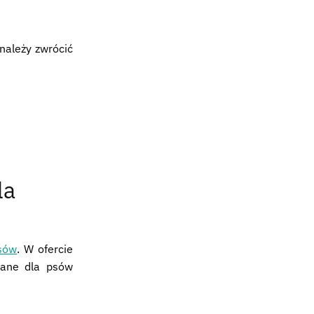
należy zwrócić
la
psów
. W ofercie
ecane dla psów