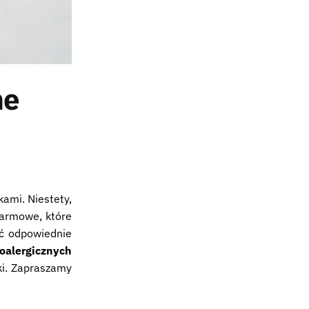
ne
kami. Niestety,
karmowe, które
ać odpowiednie
oalergicznych
ki. Zapraszamy