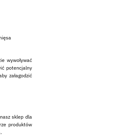
mięsa
zie wywoływać
ić potencjalny
aby załagodzić
nasz sklep dla
rze produktów
.