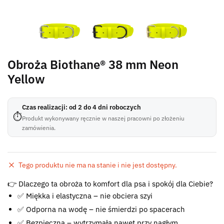
Obroża Biothane® 38 mm Neon
Yellow
Czas realizacji: od 2 do 4 dni roboczych
⏱
Produkt wykonywany ręcznie w naszej pracowni po złożeniu
zamówienia.
Tego produktu nie ma na stanie i nie jest dostępny.
Błąd:
👉 Dlaczego ta obroża to komfort dla psa i spokój dla Ciebie?
Brak formularza kontaktowego.
✅ Miękka i elastyczna – nie obciera szyi
✅ Odporna na wodę – nie śmierdzi po spacerach
✅ Bezpieczna – wytrzymała nawet przy nagłym