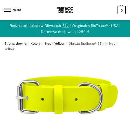
MENU
0
Ręczna produkcja w Gliwicach 🇵🇱 | Oryginalny BioThane® z USA |
Darmowa dostawa od 250 zł
Strona główna
/
Kolory
/
Neon Yellow
/
Obroża Biothane® 38 mm Neon
Yellow