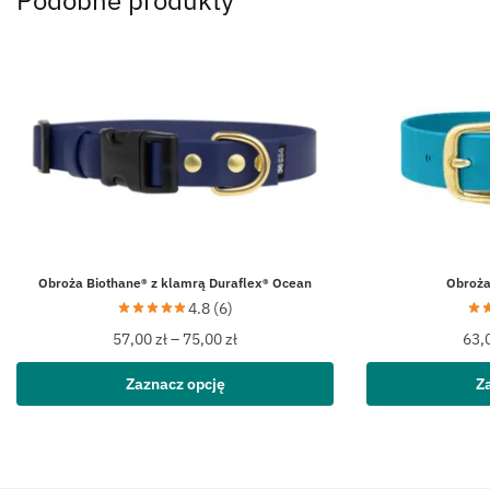
Obroża Biothane® z klamrą Duraflex® Ocean
Obroża
4.8 (6)
57,00
zł
–
75,00
zł
63,
Zaznacz opcję
Z