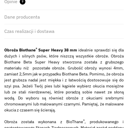
Opinie
7
Dane producenta
Czas realizacji i dostawa
®
Obroża Biothane
Super Heavy 38 mm
idealnie sprawdzi się dla
dużych i silnych psów, które niszczą wszystkie obroże. Obroża
Biothane Beta Super Heavy stworzona została z grubszego
materiału niż pozostałe obroże. Grubość obroży wynosi 4mm,
zamiast 2,5mm jak w przypadku Biothane Beta. Pomimo, że obroża
jest grubsza nadal jest miękka i z łatwością dostosowuje się do
szyi psa. Jeżeli Twój pies lubi kąpiele wybierz okucia mosiężne
lub ze stali nierdzewnej, które poradzą sobie nawet ze słoną
wodą. Do wyboru są również obroże z okuciami srebrnymi
chromowanymi lub malowanymi czarnymi. Pamiętaj, że malowane
okucia z czasem się ścierają.
®
Obroża została wykonana z BioThane
, produkowanego i
opatentowanego Stanach Zjednoczonych. Materiał został poddany