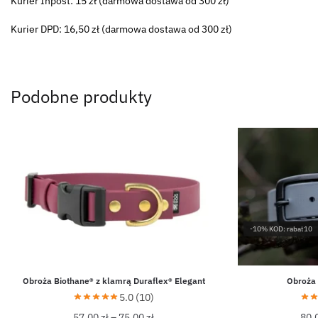
Kurier Inpost: 15 zł (darmowa dostawa od 300 zł)
Kurier DPD: 16,50 zł (darmowa dostawa od 300 zł)
Podobne produkty
-10% KOD: rabat10
Obroża Biothane® z klamrą Duraflex® Elegant
Obroża
5.0 (10)
57,00
zł
–
75,00
zł
80,