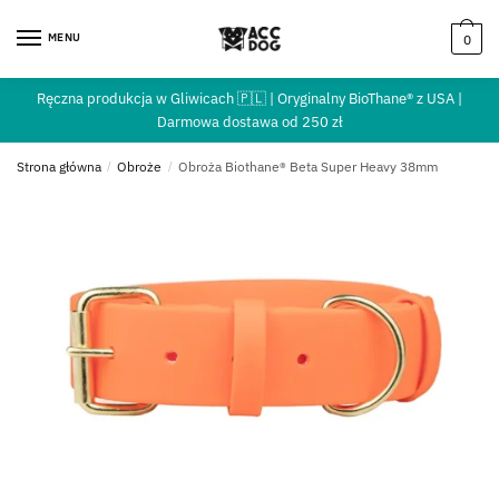
MENU
0
Ręczna produkcja w Gliwicach 🇵🇱 | Oryginalny BioThane® z USA |
Darmowa dostawa od 250 zł
Strona główna
/
Obroże
/
Obroża Biothane® Beta Super Heavy 38mm