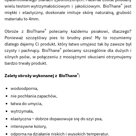
®
wielu testom wytrzymałościowym i jakościowym. BioThane
jest
miękki i elastyczny, doskonale imituje skórę naturalną, grubość
materiału to 4mm.
®
Obroże z BioThane
polecamy każdemu psiakowi, dlaczego?
Ponieważ szczęśliwy pies to brudny pies! My to rozumiemy
dlatego dajemy Ci produkt, który łatwo umyjesz tak by zawsze był
®
czysty i pachnący. BioThane
polecamy szczególnie dla dużych i
silnych psów, w połączeniu z mosiężnymi okuciami otrzymujemy
bardzo trwały produkt.
®
Zalety obroży wykonanej z BioThane
:
wodoodporna,
nie pochłania zapachów,
łatwa do umycia,
wytrzymała,
elastyczna – dobrze dopasowuje się do szyi psa,
intensywne kolory,
odporna na działanie niskich i wysokich temperatur.