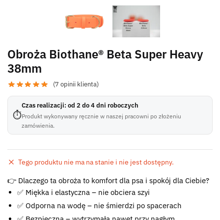
Obroża Biothane® Beta Super Heavy
38mm
(
7
opinii klienta)
Czas realizacji: od 2 do 4 dni roboczych
⏱
Produkt wykonywany ręcznie w naszej pracowni po złożeniu
zamówienia.
Tego produktu nie ma na stanie i nie jest dostępny.
Błąd:
👉 Dlaczego ta obroża to komfort dla psa i spokój dla Ciebie?
Brak formularza kontaktowego.
✅ Miękka i elastyczna – nie obciera szyi
✅ Odporna na wodę – nie śmierdzi po spacerach
✅ Bezpieczna – wytrzymała nawet przy nagłym