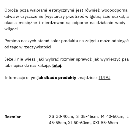
Obroża poza walorami estetycznymi jest również wodoodporna,
łatwa w czyszczeniu (wystarczy przetrzeć wilgotną ściereczką), a
okucia mosiężne i nierdzewne są odporne na działanie wody i
wilgoci.
Pomimo naszych starań kolor produktu na zdjęciu może odbiegać
od tego w rzeczywistości.
Jeżeli nie wiesz jaki wybrać rozmiar
sprawdź jak wymierzyć psa
lub napisz do nas klikając
tutaj
.
Informacje o tym
jak dbać o produkty
znajdziesz
TUTAJ
.
XS 30-40cm, S 35-45cm, M 40-50cm, L
Rozmiar
45-55cm, XL 50-60cm, XXL 55-65cm