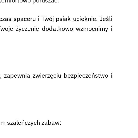
 komfortowo poruszać.
zas spaceru i Twój psiak ucieknie. Jeśli
Twoje życzenie dodatkowo wzmocnimy i
ny, zapewnia zwierzęciu bezpieczeństwo i
em szaleńczych zabaw;