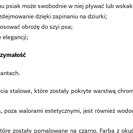
mu psiak może swobodnie w niej pływać lub wskak
dejmowanie dzięki zapinaniu na dziurki;
tosować obrożę do szyi psa;
e elegancji;
rzymałość
iantach.
a stalowe, które zostały pokryte warstwą chrom
a, poza walorami estetycznymi, jest również wodo
óre zostały pomalowane na czarno. Farba z okuć 