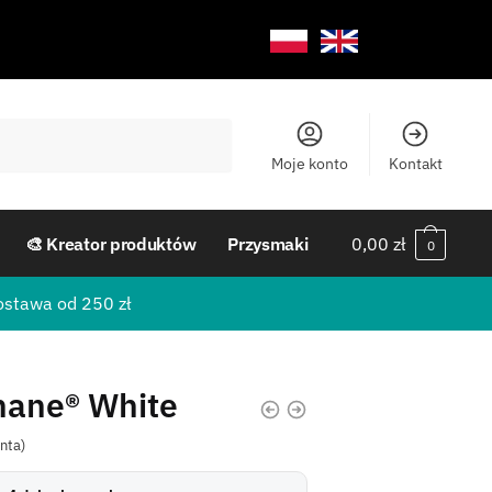
Moje konto
Kontakt
🎨 Kreator produktów
Przysmaki
0,00
zł
0
ostawa od 250 zł
hane® White
enta)