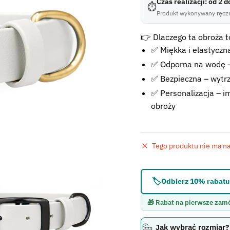
Czas realizacji: od 2 
⏱
Produkt wykonywany ręczn
👉 Dlaczego ta obroża to
✅ Miękka i elastyczna
✅ Odporna na wodę –
✅ Bezpieczna – wytr
✅ Personalizacja – im
obroży
Tego produktu nie ma na 
Błąd:
Brak formularza 
🏷️
Odbierz 10% rabatu 
🎁 Rabat na pierwsze zam
Jak wybrać rozmiar?