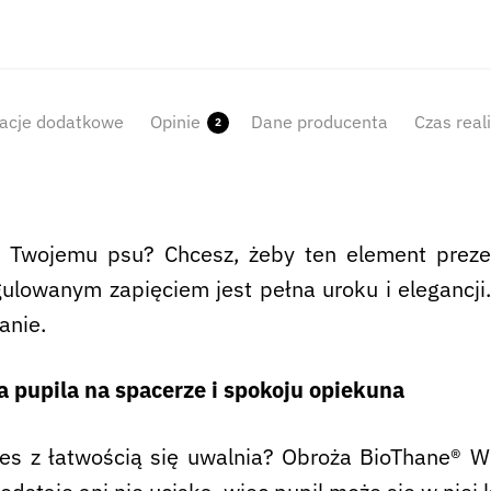
acje dodatkowe
Opinie
Dane producenta
Czas real
2
t Twojemu psu? Chcesz, żeby ten element prez
ulowanym zapięciem jest pełna uroku i elegancji.
anie.
a pupila na spacerze i spokoju opiekuna
es z łatwością się uwalnia? Obroża BioThane® Wh