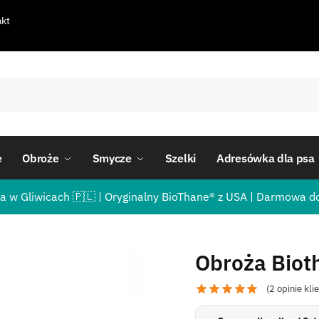
kt
e
Obroże
Smycze
Szelki
Adresówka dla psa
a w Gliwicach 🇵🇱 | Oryginalny BioThane® z USA | Darmowa d
Obroża Biot
(
2
opinie kli