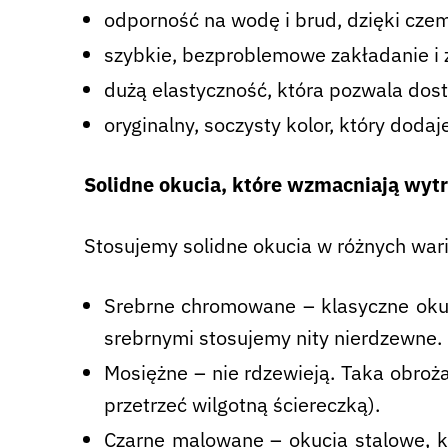
odporność na wodę i brud, dzięki cze
szybkie, bezproblemowe zakładanie i z
dużą elastyczność, która pozwala dos
oryginalny, soczysty kolor, który dodaj
Solidne okucia, które wzmacniają wyt
Stosujemy solidne okucia w różnych war
Srebrne chromowane – klasyczne okuci
srebrnymi stosujemy nity nierdzewne.
Mosiężne – nie rdzewieją. Taka obroż
przetrzeć wilgotną ściereczką).
Czarne malowane – okucia stalowe, kt