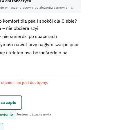
do 4 dni roboczych
ie w naszej pracowni po złożeniu zamówienia.
 komfort dla psa i spokój dla Ciebie?
 – nie obciera szyi
 nie śmierdzi po spacerach
zymała nawet przy nagłym szarpnięciu
ię i telefon psa bezpośrednio na
stanie i nie jest dostępny.
kontaktowego.
za zapis
ówienie
Jestem już zapisany/a