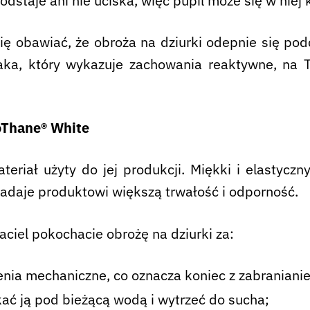
odstaje ani nie uciska, więc pupil może się w niej
ię obawiać, że obroża na dziurki odepnie się podc
aka, który wykazuje zachowania reaktywne, na 
oThane® White
teriał użyty do jej produkcji. Miękki i elastycz
adaje produktowi większą trwałość i odporność.
aciel pokochacie obrożę na dziurki za:
nia mechaniczne, co oznacza koniec z zabraniani
ać ją pod bieżącą wodą i wytrzeć do sucha;