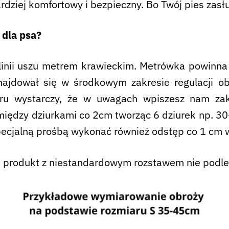
rdziej komfortowy i bezpieczny. Bo Twój pies zasł
 dla psa?
linii uszu metrem krawieckim. Metrówka powinna 
ajdował się w środkowym zakresie regulacji obr
aru wystarczy, że w uwagach wpiszesz nam zak
iędzy dziurkami co 2cm tworząc 6 dziurek np. 
alną prośbą wykonać również odstęp co 1 cm w t
że produkt z niestandardowym rozstawem nie podl