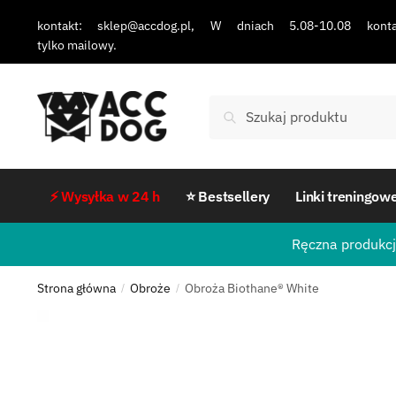
kontakt: sklep@accdog.pl, W dniach 5.08-10.08 konta
tylko mailowy.
Szukaj
⚡ Wysyłka w 24 h
⭐ Bestsellery
Linki treningow
Ręczna produkcj
Strona główna
Obroże
Obroża Biothane® White
/
/