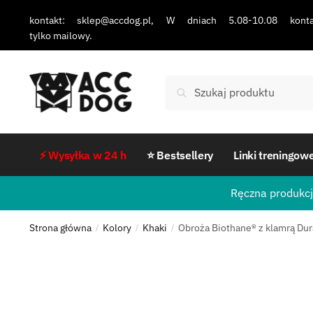
kontakt: sklep@accdog.pl, W dniach 5.08-10.08 konta
tylko mailowy.
Szukaj
⚡ Wysyłka w 24 h
⭐ Bestsellery
Linki treningow
Ręczna produkcj
Strona główna
Kolory
Khaki
Obroża Biothane® z klamrą Dur
/
/
/