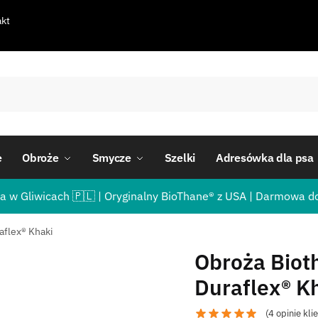
kt
e
Obroże
Smycze
Szelki
Adresówka dla psa
a w Gliwicach 🇵🇱 | Oryginalny BioThane® z USA | Darmowa d
aflex® Khaki
Obroża Biot
Duraflex® K
(
4
opinie kli