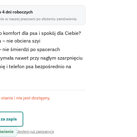
do 4 dni roboczych
ie w naszej pracowni po złożeniu zamówienia.
 komfort dla psa i spokój dla Ciebie?
 – nie obciera szyi
 nie śmierdzi po spacerach
zymała nawet przy nagłym szarpnięciu
ię i telefon psa bezpośrednio na
stanie i nie jest dostępny.
kontaktowego.
za zapis
ówienie
Jestem już zapisany/a