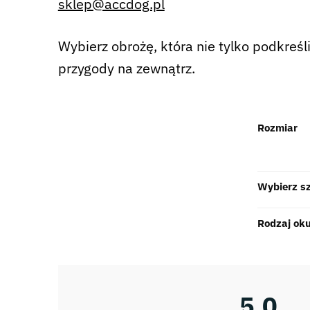
sklep@accdog.pl
Wybierz obrożę, która nie tylko podkreś
przygody na zewnątrz.
Rozmiar
Wybierz s
Rodzaj ok
5,0