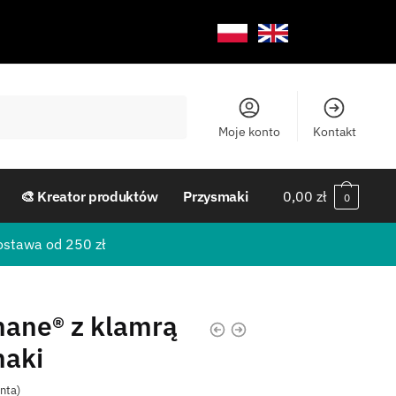
Moje konto
Kontakt
🎨 Kreator produktów
Przysmaki
0,00
zł
0
ostawa od 250 zł
hane® z klamrą
haki
enta)