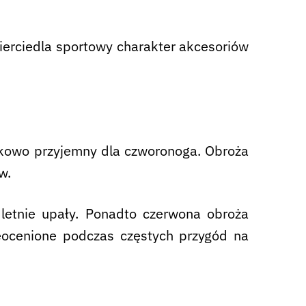
ierciedla sportowy charakter akcesoriów
ątkowo przyjemny dla czworonoga. Obroża
w.
etnie upały. Ponadto czerwona obroża
ieocenione podczas częstych przygód na