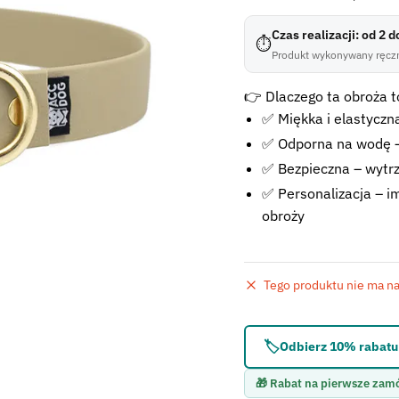
Czas realizacji: od 2 
⏱
Produkt wykonywany ręczn
👉 Dlaczego ta obroża to
✅ Miękka i elastyczna
✅ Odporna na wodę –
✅ Bezpieczna – wytr
✅ Personalizacja – im
obroży
Tego produktu nie ma na 
Błąd:
Brak formularza 
🏷️
Odbierz 10% rabatu 
🎁 Rabat na pierwsze zam