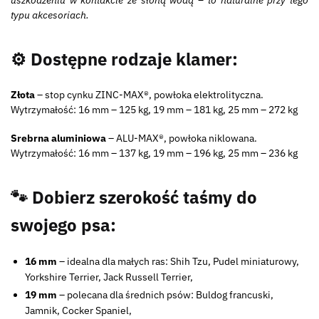
uszkodzeniu w kontakcie ze słoną wodą – to naturalne przy tego
typu akcesoriach.
⚙️ Dostępne rodzaje klamer:
Złota
– stop cynku ZINC-MAX®, powłoka elektrolityczna.
Wytrzymałość: 16 mm – 125 kg, 19 mm – 181 kg, 25 mm – 272 kg
Srebrna aluminiowa
– ALU-MAX®, powłoka niklowana.
Wytrzymałość: 16 mm – 137 kg, 19 mm – 196 kg, 25 mm – 236 kg
🐾 Dobierz szerokość taśmy do
swojego psa:
16 mm
– idealna dla małych ras: Shih Tzu, Pudel miniaturowy,
Yorkshire Terrier, Jack Russell Terrier,
19 mm
– polecana dla średnich psów: Buldog francuski,
Jamnik, Cocker Spaniel,