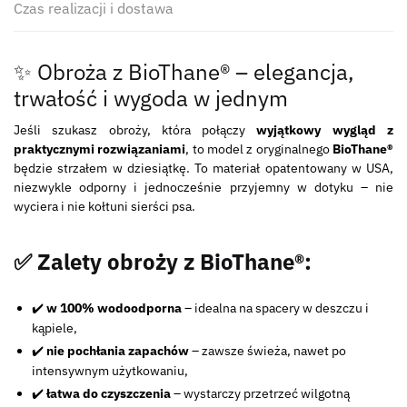
Czas realizacji i dostawa
✨ Obroża z BioThane® – elegancja,
trwałość i wygoda w jednym
Jeśli szukasz obroży, która połączy
wyjątkowy wygląd z
praktycznymi rozwiązaniami
, to model z oryginalnego
BioThane®
będzie strzałem w dziesiątkę. To materiał opatentowany w USA,
niezwykle odporny i jednocześnie przyjemny w dotyku – nie
wyciera i nie kołtuni sierści psa.
✅ Zalety obroży z BioThane®:
✔️
w 100% wodoodporna
– idealna na spacery w deszczu i
kąpiele,
✔️
nie pochłania zapachów
– zawsze świeża, nawet po
intensywnym użytkowaniu,
✔️
łatwa do czyszczenia
– wystarczy przetrzeć wilgotną