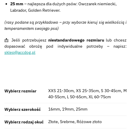
25 mm
– najlepsza dla dużych psów: Owczarek niemiecki,
Labrador, Golden Retriever.
(rasy podane są przykładowo – przy wyborze kieruj się wielkością i
temperamentem swojego psa)
📩 Jeśli potrzebujesz
niestandardowego rozmiaru
lub chcesz
dopasować obrożę pod indywidualne potrzeby – napisz:
sklep@accdog.pl
XXS 21-30cm, XS 25-35cm, S 30-45cm, M
Wybierz rozmiar
40-55cm, L 50-65cm, XL 60-75cm
16mm, 19mm, 25mm
Wybierz szerokość
Złote, Srebrne, Różowe złoto
Wybierz rodzaj okuć