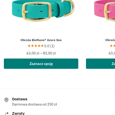
Obroża Biothane® Azure Sea
Obroża
5.0 (1)
63,00
zł
–
83,00
zł
63,
Zaznacz opcję
Z
Dostawa
Darmowa dostawa od 250 zł
Zwroty