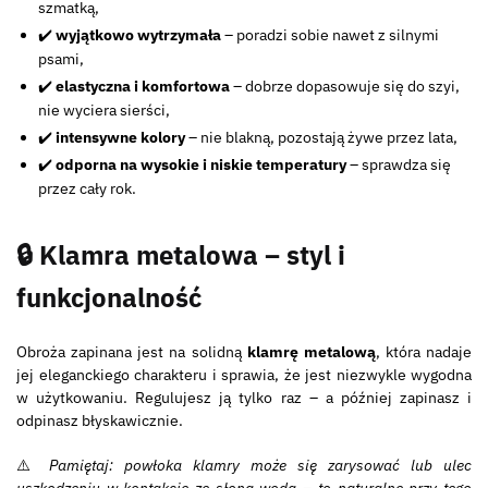
szmatką,
✔️
wyjątkowo wytrzymała
– poradzi sobie nawet z silnymi
psami,
✔️
elastyczna i komfortowa
– dobrze dopasowuje się do szyi,
nie wyciera sierści,
✔️
intensywne kolory
– nie blakną, pozostają żywe przez lata,
✔️
odporna na wysokie i niskie temperatury
– sprawdza się
przez cały rok.
🔒 Klamra metalowa – styl i
funkcjonalność
Obroża zapinana jest na solidną
klamrę metalową
, która nadaje
jej eleganckiego charakteru i sprawia, że jest niezwykle wygodna
w użytkowaniu. Regulujesz ją tylko raz – a później zapinasz i
odpinasz błyskawicznie.
⚠️
Pamiętaj: powłoka klamry może się zarysować lub ulec