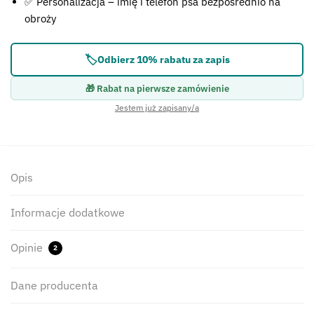
✅ Personalizacja – imię i telefon psa bezpośrednio na
obroży
🏷️
Odbierz 10% rabatu za zapis
🎁 Rabat na pierwsze zamówienie
Jestem już zapisany/a
Opis
Informacje dodatkowe
Opinie
2
Dane producenta