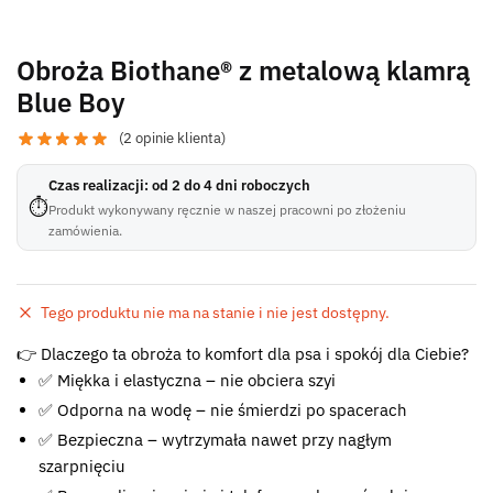
Obroża Biothane® z metalową klamrą
Blue Boy
(
2
opinie klienta)
Czas realizacji: od 2 do 4 dni roboczych
⏱
Produkt wykonywany ręcznie w naszej pracowni po złożeniu
zamówienia.
Tego produktu nie ma na stanie i nie jest dostępny.
Błąd:
👉 Dlaczego ta obroża to komfort dla psa i spokój dla Ciebie?
Brak formularza kontaktowego.
✅ Miękka i elastyczna – nie obciera szyi
✅ Odporna na wodę – nie śmierdzi po spacerach
✅ Bezpieczna – wytrzymała nawet przy nagłym
szarpnięciu