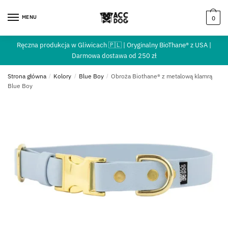
MENU
0
Ręczna produkcja w Gliwicach 🇵🇱 | Oryginalny BioThane® z USA |
Darmowa dostawa od 250 zł
Strona główna
/
Kolory
/
Blue Boy
/
Obroża Biothane® z metalową klamrą
Blue Boy