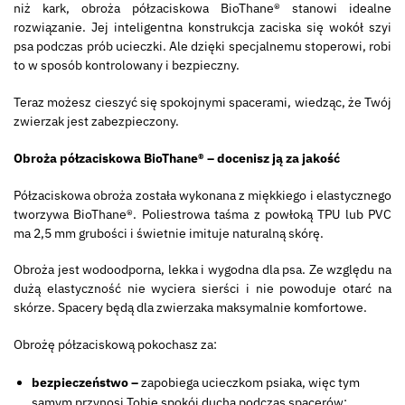
niż kark, obroża półzaciskowa BioThane® stanowi idealne
rozwiązanie. Jej inteligentna konstrukcja zaciska się wokół szyi
psa podczas prób ucieczki. Ale dzięki specjalnemu stoperowi, robi
to w sposób kontrolowany i bezpieczny.
Teraz możesz cieszyć się spokojnymi spacerami, wiedząc, że Twój
zwierzak jest zabezpieczony.
Obroża półzaciskowa BioThane® – docenisz ją za jakość
Półzaciskowa obroża została wykonana z miękkiego i elastycznego
tworzywa BioThane®. Poliestrowa taśma z powłoką TPU lub PVC
ma 2,5 mm grubości i świetnie imituje naturalną skórę.
Obroża jest wodoodporna, lekka i wygodna dla psa. Ze względu na
dużą elastyczność nie wyciera sierści i nie powoduje otarć na
skórze. Spacery będą dla zwierzaka maksymalnie komfortowe.
Obrożę półzaciskową pokochasz za:
bezpieczeństwo –
zapobiega ucieczkom psiaka, więc tym
samym przynosi Tobie spokój ducha podczas spacerów;