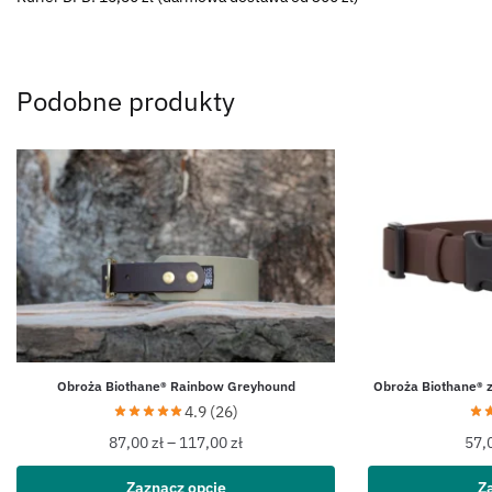
Podobne produkty
Obroża Biothane® Rainbow Greyhound
Obroża Biothane® 
4.9 (26)
87,00
zł
–
117,00
zł
57,
Zaznacz opcję
Z