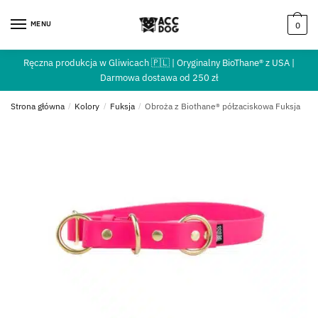
MENU
0
Ręczna produkcja w Gliwicach 🇵🇱 | Oryginalny BioThane® z USA |
Darmowa dostawa od 250 zł
Strona główna
/
Kolory
/
Fuksja
/
Obroża z Biothane® półzaciskowa Fuksja