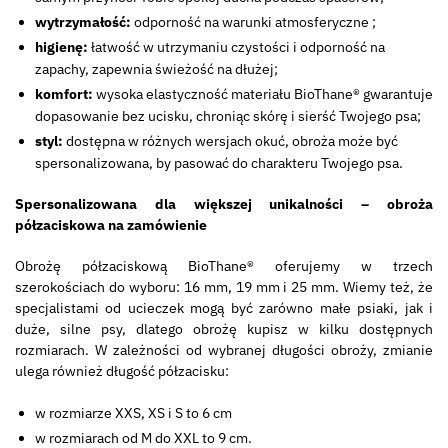
wytrzymałość:
odporność na warunki atmosferyczne ;
higienę:
łatwość w utrzymaniu czystości i odporność na
zapachy, zapewnia świeżość na dłużej;
komfort:
wysoka elastyczność materiału BioThane® gwarantuje
dopasowanie bez ucisku, chroniąc skórę i sierść Twojego psa;
styl:
dostępna w różnych wersjach okuć, obroża może być
spersonalizowana, by pasować do charakteru Twojego psa.
Spersonalizowana dla większej unikalności – obroża
półzaciskowa na zamówienie
Obrożę półzaciskową BioThane® oferujemy w trzech
szerokościach do wyboru: 16 mm, 19 mm i 25 mm. Wiemy też, że
specjalistami od ucieczek mogą być zarówno małe psiaki, jak i
duże, silne psy, dlatego obrożę kupisz w kilku dostępnych
rozmiarach. W zależności od wybranej długości obroży, zmianie
ulega również długość półzacisku:
w rozmiarze XXS, XS i S to 6 cm
w rozmiarach od M do XXL to 9 cm.