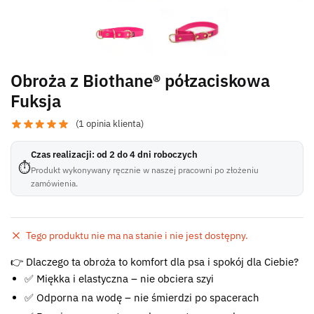
Obroża z Biothane® półzaciskowa
Fuksja
(
1
opinia klienta)
Czas realizacji: od 2 do 4 dni roboczych
⏱
Produkt wykonywany ręcznie w naszej pracowni po złożeniu
zamówienia.
Tego produktu nie ma na stanie i nie jest dostępny.
Błąd:
👉 Dlaczego ta obroża to komfort dla psa i spokój dla Ciebie?
Brak formularza kontaktowego.
✅ Miękka i elastyczna – nie obciera szyi
✅ Odporna na wodę – nie śmierdzi po spacerach