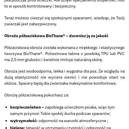
psa podczas prób ucieczki. Ale dzięki specjalnemu stoperowi, robi
to w sposób kontrolowany i bezpieczny.
Teraz możesz cieszyć się spokojnymi spacerami, wiedząc, że Twój
zwierzak jest zabezpieczony.
Obroża półzaciskowa BioThane® – docenisz ją za jakość
Półzaciskowa obroża została wykonana z miękkiego i elastycznego
tworzywa BioThane®. Poliestrowa taśma z powłoką TPU lub PVC
ma 2,5 mm grubości i świetnie imituje naturalną skórę.
Obroża jest wodoodporna, lekka i wygodna dla psa. Ze względu na
dużą elastyczność nie wyciera sierści i nie powoduje otarć na
skórze. Spacery będą dla zwierzaka maksymalnie komfortowe.
Obrożę półzaciskową pokochasz za:
bezpieczeństwo –
zapobiega ucieczkom psiaka, więc tym
samym przynosi Tobie spokój ducha podczas spacerów;
wytrzymałość:
odporność na warunki atmosferyczne ;
higienę:
łatwość w utrzymaniu czystości i odporność na