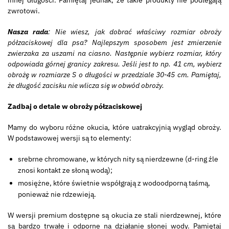
innej długości. Pamiętaj jednak, że takie produkty nie podlegają
zwrotowi.
Nasza rada
: Nie wiesz, jak dobrać właściwy rozmiar obroży
półzaciskowej dla psa? Najlepszym sposobem jest zmierzenie
zwierzaka za uszami na ciasno. Następnie wybierz rozmiar, który
odpowiada górnej granicy zakresu. Jeśli jest to np. 41 cm, wybierz
obrożę w rozmiarze S o długości w przedziale 30-45 cm. Pamiętaj,
że długość zacisku nie wlicza się w obwód obroży.
Zadbaj o detale w obroży półzaciskowej
Mamy do wyboru różne okucia, które uatrakcyjnią wygląd obroży.
W podstawowej wersji są to elementy:
srebrne chromowane, w których nity są nierdzewne (d-ring źle
znosi kontakt ze słoną wodą);
mosiężne, które świetnie współgrają z wodoodporną taśmą,
ponieważ nie rdzewieją.
W wersji premium dostępne są okucia ze stali nierdzewnej, które
są bardzo trwałe i odporne na działanie słonej wody. Pamiętaj