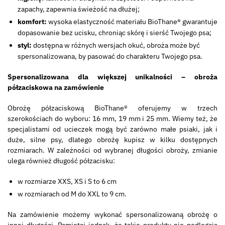
zapachy, zapewnia świeżość na dłużej;
komfort:
wysoka elastyczność materiału BioThane® gwarantuje
dopasowanie bez ucisku, chroniąc skórę i sierść Twojego psa;
styl:
dostępna w różnych wersjach okuć, obroża może być
spersonalizowana, by pasować do charakteru Twojego psa.
Spersonalizowana dla większej unikalności – obroża
półzaciskowa na zamówienie
Obrożę półzaciskową BioThane® oferujemy w trzech
szerokościach do wyboru: 16 mm, 19 mm i 25 mm. Wiemy też, że
specjalistami od ucieczek mogą być zarówno małe psiaki, jak i
duże, silne psy, dlatego obrożę kupisz w kilku dostępnych
rozmiarach. W zależności od wybranej długości obroży, zmianie
ulega również długość półzacisku:
w rozmiarze XXS, XS i S to 6 cm
w rozmiarach od M do XXL to 9 cm.
Na zamówienie możemy wykonać spersonalizowaną obrożę o