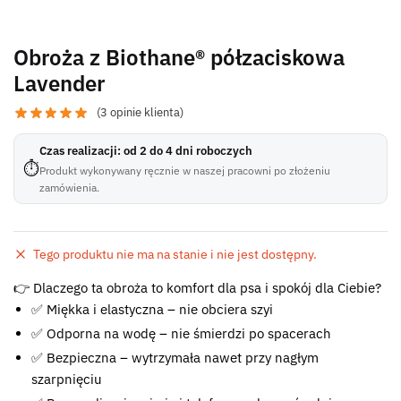
Obroża z Biothane® półzaciskowa
Lavender
(
3
opinie klienta)
Czas realizacji: od 2 do 4 dni roboczych
⏱
Produkt wykonywany ręcznie w naszej pracowni po złożeniu
zamówienia.
Tego produktu nie ma na stanie i nie jest dostępny.
Błąd:
👉 Dlaczego ta obroża to komfort dla psa i spokój dla Ciebie?
Brak formularza kontaktowego.
✅ Miękka i elastyczna – nie obciera szyi
✅ Odporna na wodę – nie śmierdzi po spacerach
✅ Bezpieczna – wytrzymała nawet przy nagłym
szarpnięciu