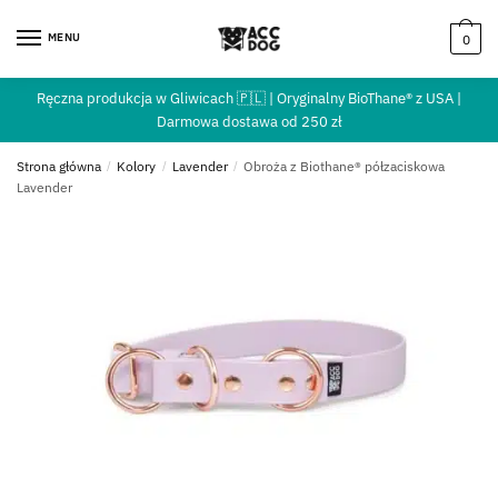
MENU
0
Ręczna produkcja w Gliwicach 🇵🇱 | Oryginalny BioThane® z USA |
Darmowa dostawa od 250 zł
Strona główna
/
Kolory
/
Lavender
/
Obroża z Biothane® półzaciskowa
Lavender