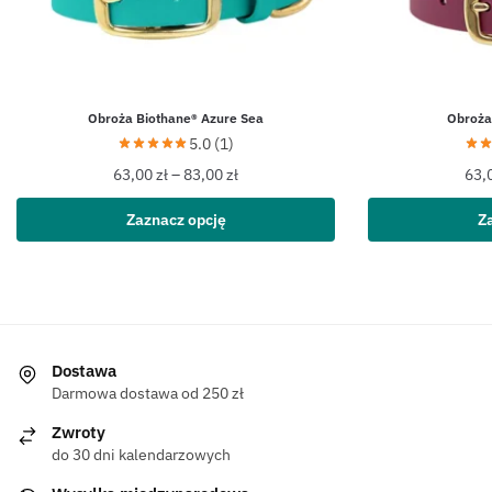
Obroża Biothane® Azure Sea
Obroża
5.0 (1)
63,00
zł
–
83,00
zł
63,
Zaznacz opcję
Z
Dostawa
Darmowa dostawa od 250 zł
Zwroty
do 30 dni kalendarzowych