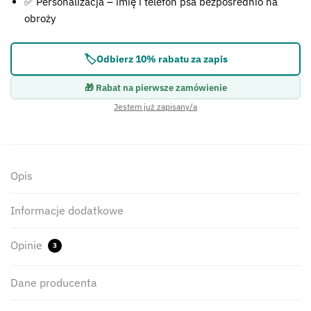
✅ Personalizacja – imię i telefon psa bezpośrednio na
obroży
🏷️
Odbierz 10% rabatu za zapis
🎁 Rabat na pierwsze zamówienie
Jestem już zapisany/a
Opis
Informacje dodatkowe
Opinie
3
Dane producenta