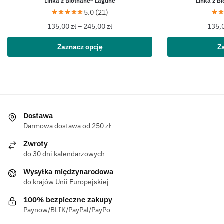
Linka z Biothane® Lagune
Linka z B
5.0 (21)
135,00
zł
–
245,00
zł
135,
Zaznacz opcję
Z
Dostawa
Darmowa dostawa od 250 zł
Zwroty
do 30 dni kalendarzowych
Wysyłka międzynarodowa
do krajów Unii Europejskiej
100% bezpieczne zakupy
Paynow/BLIK/PayPal/PayPo