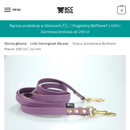
MENU
0
Ręczna produkcja w Gliwicach 🇵🇱 | Oryginalny BioThane® z USA |
Darmowa dostawa od 250 zł
Strona główna
/
Linki treningowe dla psa
/
Smycz przepinana Biothane
Mauve 300 cm | 16 mm