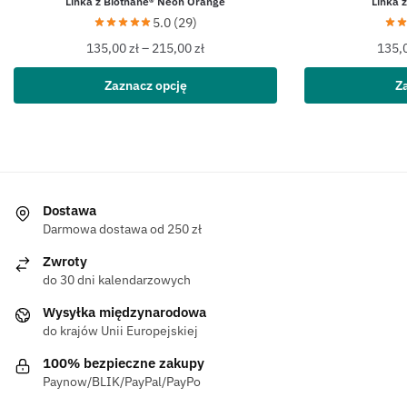
Linka z Biothane® Neon Orange
Linka 
5.0 (29)
135,00
zł
–
215,00
zł
135,
Zaznacz opcję
Z
Dostawa
Darmowa dostawa od 250 zł
Zwroty
do 30 dni kalendarzowych
Wysyłka międzynarodowa
do krajów Unii Europejskiej
100% bezpieczne zakupy
Paynow/BLIK/PayPal/PayPo