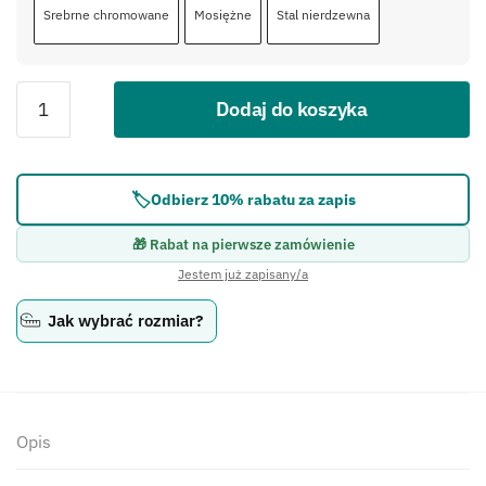
Srebrne chromowane
Mosiężne
Stal nierdzewna
Dodaj do koszyka
Błąd:
Brak formularza kontaktowego.
🏷️
Odbierz 10% rabatu za zapis
🎁 Rabat na pierwsze zamówienie
Jestem już zapisany/a
Jak wybrać rozmiar?
Opis