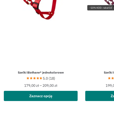
-10% KOD: rabat10
Szelki Biothane® jednokolorowe
Szelki
5.0 (18)
179,00
zł
–
209,00
zł
199,
Zaznacz opcję
Z