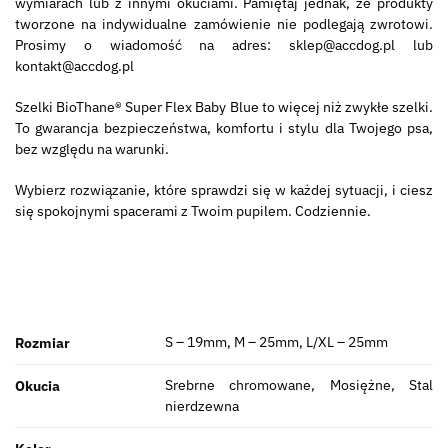
wymiarach lub z innymi okuciami. Pamiętaj jednak, że produkty
tworzone na indywidualne zamówienie nie podlegają zwrotowi.
Prosimy o wiadomość na adres: sklep@accdog.pl lub
kontakt@accdog.pl
Szelki BioThane® Super Flex Baby Blue to więcej niż zwykłe szelki.
To gwarancja bezpieczeństwa, komfortu i stylu dla Twojego psa,
bez względu na warunki.
Wybierz rozwiązanie, które sprawdzi się w każdej sytuacji, i ciesz
się spokojnymi spacerami z Twoim pupilem. Codziennie.
S – 19mm, M – 25mm, L/XL – 25mm
Rozmiar
Srebrne chromowane, Mosiężne, Stal
Okucia
nierdzewna