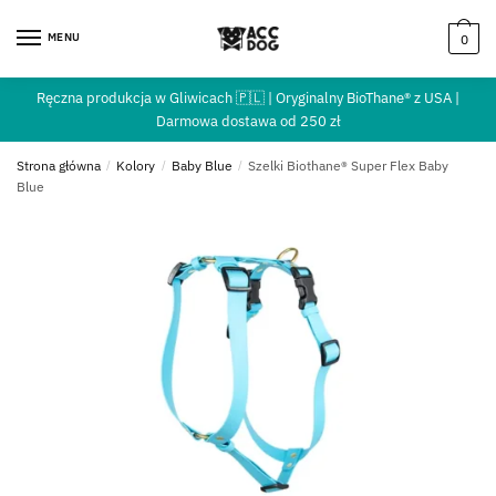
MENU
0
Ręczna produkcja w Gliwicach 🇵🇱 | Oryginalny BioThane® z USA |
Darmowa dostawa od 250 zł
Strona główna
/
Kolory
/
Baby Blue
/
Szelki Biothane® Super Flex Baby
Blue