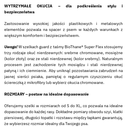
WYTRZYMAŁE OKUCIA – dla podkreślenia stylu i
bezpieczeństwa
Zastosowanie wysokiej jakości plastikowych i metalowych
elementów pozwala na spacer z psem w każdych warunkach z
większym komfortem i bezpieczeństwem.
Uwaga!
W szelkach guard z taśmy BioThane® Super Flex stosujemy
trzy rodzaje okuć nierdzewnych: srebrne chromowane, mosiężne
(kolor złoty) oraz ze stali nierdzewnej (kolor srebrny). Naturalnym
procesem jest zachodzenie tych mosiądzu i stali nierdzewnej
patyną i ich ciemnienie. Aby uniknąć pozostawiania zabrudzeń na
jasnej sierści psiaka, pamiętaj o regularnym czyszczeniu okuć
ściereczką z mikrofibry lub wybierz okucia chromowane.
ROZMIARY – postaw na idealne dopasowanie
Oferujemy szelki w rozmiarach od S do XL, co pozwala na idealne
dopasowanie do każdej rasy. Dokładne pomiary obwodu szyi, klatki
piersiowej, długości łopatki i rozstawu między łapkami gwarantują,
że wybierzesz rozmiar idealny dla Twojego psa.